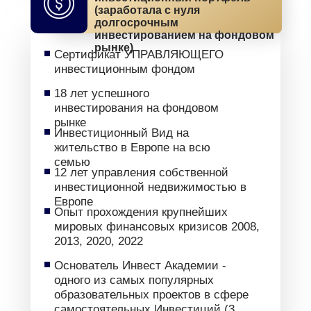
(заработала с нуля
(заработала с нуля
долгосрочным
долгосрочным
инвестированием
инвестированием на фондовом
на фондовом рынке)
рынке)
Сертификат УПРАВЛЯЮЩЕГО
инвестиционным фондом
18 лет успешного
инвестирования на фондовом
рынке
Инвестиционный Вид на
жительство в Европе на всю
семью
12 лет управления собственной
инвестиционной недвижимостью в
Европе
Опыт прохождения крупнейших
мировых финансовых кризисов 2008,
2013, 2020, 2022
Основатель Инвест Академии -
одного из самых популярных
образовательных проектов в сфере
самостоятельных Инвестиций (3