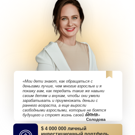
«Мои дети знают, как обращаться с
деньгами лучше, чем многие взрослые и я
покажу вам, как передать такие же навыки
своим детям и внукам, чтобы они умели
зарабатывать и приумножать деньги с
раннего возраста, а еще выросли
свободными взрослыми, которые не боятся
Ольга
будущего и строят жизнь своей мечты»
Солодова
$ 4 000 000 личный
$ 4 000 000 личный
инвестиционный портфель
инвестиционный портфель