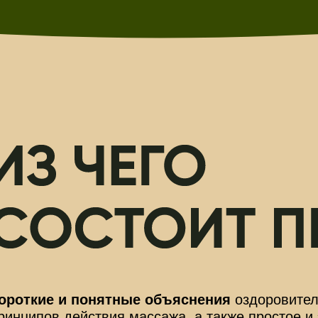
ороткие и понятные объяснения
оздоровите
ринципов действия массажа, а также простое 