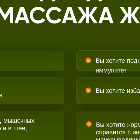
Вы хотите под
иммунитет
Вы хотите изба
в
й, мышечных
Вы хотите нор
 и в шее,
справится с и
мочевыводящи