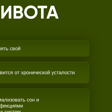
нять свой
вится от хронической усталости
мализовать сон и
нфекциями
х систем