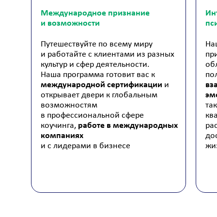
Международное признание
Ин
и возможности
пс
Путешествуйте по всему миру
На
и работайте с клиентами из разных
пр
культур и сфер деятельности.
об
Наша программа готовит вас к
по
международной сертификации
и
вз
открывает двери к глобальным
эм
возможностям
та
в профессиональной сфере
кв
коучинга,
работе в международных
ра
компаниях
до
и с лидерами в бизнесе
жи