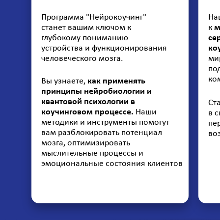
Программа "Нейрокоучинг"
На
станет вашим ключом к
к
м
глубокому пониманию
се
устройства и функционирования
ко
человеческого мозга.
ми
по
ко
Вы узнаете,
как применять
принципы нейробиологии и
квантовой психологии в
Ст
коучинговом процессе.
Наши
в 
методики и инструменты помогут
пе
вам разблокировать потенциал
во
мозга, оптимизировать
мыслительные процессы и
эмоциональные состояния клиентов