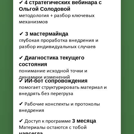
4 стратегических вебинара с
✔
Ольгой Солодовой
методология + разбор ключевых
механизмов
3 мастермайнда
✔
глубокая проработка внедрения и
разбор индивидуальных случаев
Диагностика текущего
✔
состояния
понимание исходной точки и
динамики изменений
ИИ-бот сопровождения
✔
помогает структурировать материал и
внедрять без перегруза
✔ Рабочие конспекты и протоколы
внедрения
3 месяца
✔ Доступ к программе
Материалы остаются с тобой
навсегда