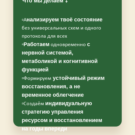
Что мы делаем ⤵️
нализируем твоё состояние
▫️А
без универсальных схем и одного
протокола для всех
▫️Работаем
с
одновременно
нервной системой,
метаболикой и когнитивной
функцией
устойчивый режим
▫️Формируем
восстановления, а не
временное облегчение
индивидуальную
▫️Создаём
стратегию управления
ресурсом и восстановлением
на годы впереди