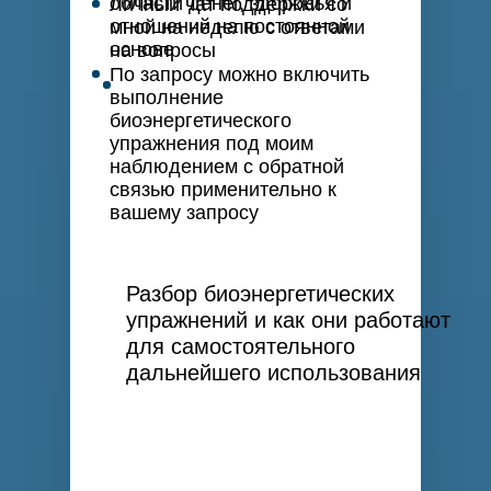
области денег, здоровья и
Личный чат поддержки со
отношений на постоянной
мной на неделю с ответами
основе
на вопросы
По запросу можно включить
выполнение
биоэнергетического
упражнения под моим
наблюдением с обратной
связью применительно к
вашему запросу
Разбор биоэнергетических
упражнений и как они работают
для самостоятельного
дальнейшего использования